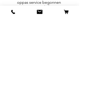
oppas service begonnen
vanuit onze winkel en is nu
onder de hoeden van
Amanda haar moeder
Nicolien Beck. Uitgegroeid
tot een zelfstandig bedrijf
waar we trots op zijn.
We komen aan huis en/of
knaagdieren & reptielen
kunnen bij ons op locatie.