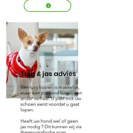
Tuig & jas advies
Een tuig kopen is makkelijk,
maar een passend tuig is een
ander verhaal. U past ook uw
schoen eerst voordat u gaat
lopen.
Heeft uw hond wel of geen
jas nodig ? Dit kunnen wij via
thermografische scan