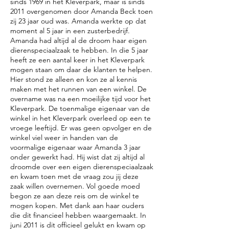
sinds 1969 in het Kleverpark, maar is sinds
2011 overgenomen door Amanda Beck toen
zij 23 jaar oud was. Amanda werkte op dat
moment al 5 jaar in een zusterbedrijf.
Amanda had altijd al de droom haar eigen
dierenspeciaalzaak te hebben. In die 5 jaar
heeft ze een aantal keer in het Kleverpark
mogen staan om daar de klanten te helpen.
Hier stond ze alleen en kon ze al kennis
maken met het runnen van een winkel. De
overname was na een moeilijke tijd voor het
Kleverpark. De toenmalige eigenaar van de
winkel in het Kleverpark overleed op een te
vroege leeftijd. Er was geen opvolger en de
winkel viel weer in handen van de
voormalige eigenaar waar Amanda 3 jaar
onder gewerkt had. Hij wist dat zij altijd al
droomde over een eigen dierenspeciaalzaak
en kwam toen met de vraag zou jij deze
zaak willen overnemen. Vol goede moed
begon ze aan deze reis om de winkel te
mogen kopen. Met dank aan haar ouders
die dit financieel hebben waargemaakt. In
juni 2011 is dit officieel gelukt en kwam op