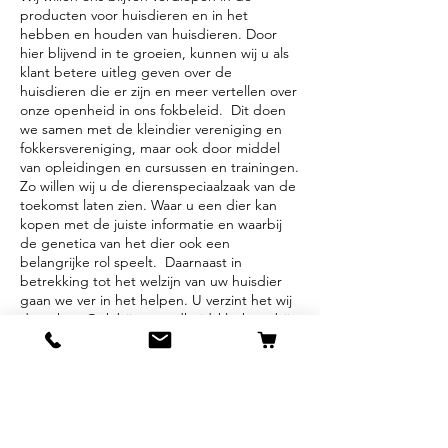
producten voor huisdieren en in het
hebben en houden van huisdieren. Door
hier blijvend in te groeien, kunnen wij u als
klant betere uitleg geven over de
huisdieren die er zijn en meer vertellen over
onze openheid in ons fokbeleid. Dit doen
we samen met de kleindier vereniging en
fokkersvereniging, maar ook door middel
van opleidingen en cursussen en trainingen.
Zo willen wij u de dierenspeciaalzaak van de
toekomst laten zien. Waar u een dier kan
kopen met de juiste informatie en waarbij
de genetica van het dier ook een
belangrijke rol speelt. Daarnaast in
betrekking tot het welzijn van uw huisdier
gaan we ver in het helpen. U verzint het wij
doen het. Ook bij gezondheidsklachten bij
uw huisdier kunnen wij in samenwerking
met uw of onze dierenarts alles er aan doen
om uw huisdier te helpen. Wij doen aan
bron oplossingen in plaats van symptoom
bestrijding.