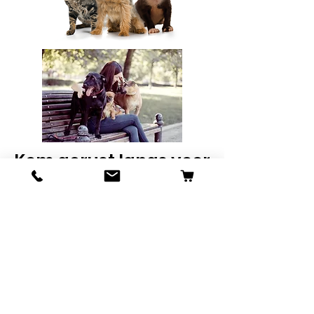
Kom gerust langs voor
advies
Informatie
Van Ostadestraat 10
2023XA Haarem